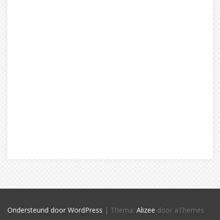
Ondersteund door WordPress
|
Thema:
Alizee
door aThemes