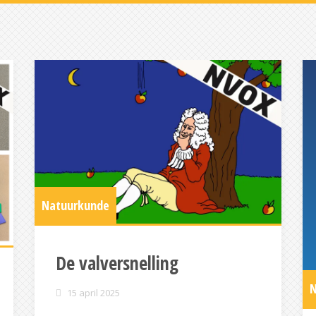
Natuurkunde
De valversnelling
N
15 april 2025