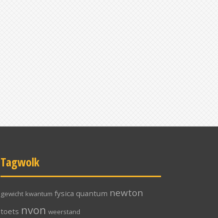
Tagwolk
newton
fysica
quantum
gewicht
kwantum
nvon
toets
weerstand