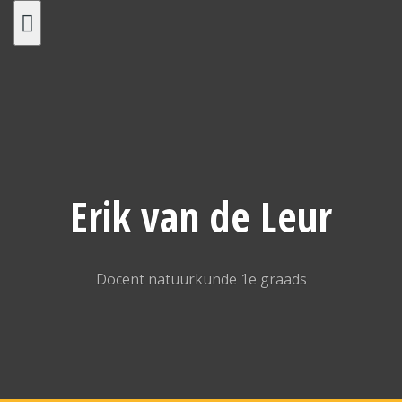
Spring
naar
inhoud
Erik van de Leur
Docent natuurkunde 1e graads