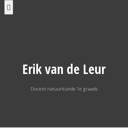
Spring
naar
inhoud
Erik van de Leur
Docent natuurkunde 1e graads