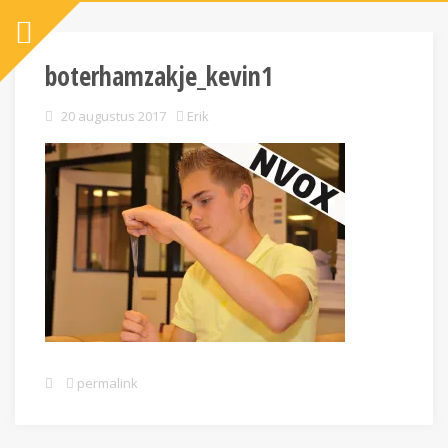
boterhamzakje_kevin1
20 augustus 2017
Erik
permalink