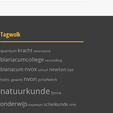
Tagwolk
kracht
quantum
weerstand
blariacumcollege
versnelling
nvox
blariacum
newton
tijd
school
nvon
toets
proefwerk
gewicht
natuurkunde
fysica
onderwijs
scheikunde
nnv
kwantum