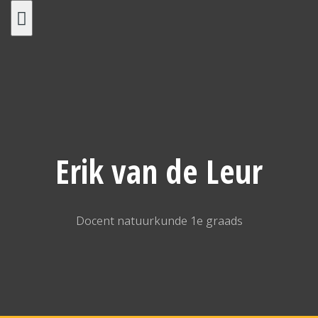
Spring
naar
inhoud
Erik van de Leur
Docent natuurkunde 1e graads