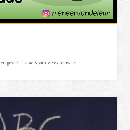
 en gewicht. Isaac is slim. Wees als Isaac.