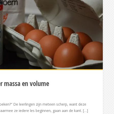
er massa en volume
oeken?” De leerlingen zijn meteen scherp, want deze
aarmee ze iedere les beginnen, gaan aan de kant. […]