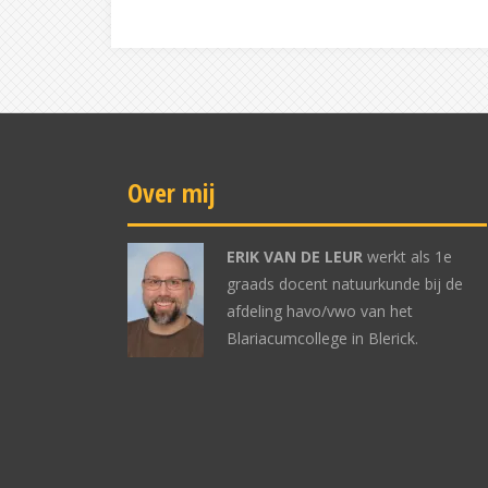
Over mij
ERIK VAN DE LEUR
werkt als 1e
graads docent natuurkunde bij de
afdeling havo/vwo van het
Blariacumcollege in Blerick.