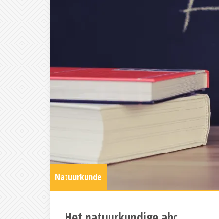
Natuurkunde
Het natuurkundige abc