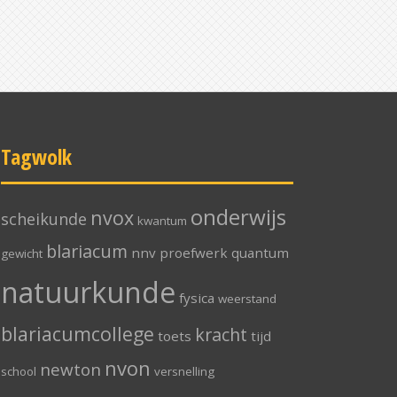
Tagwolk
onderwijs
nvox
scheikunde
kwantum
blariacum
nnv
proefwerk
quantum
gewicht
natuurkunde
fysica
weerstand
blariacumcollege
kracht
toets
tijd
nvon
newton
school
versnelling