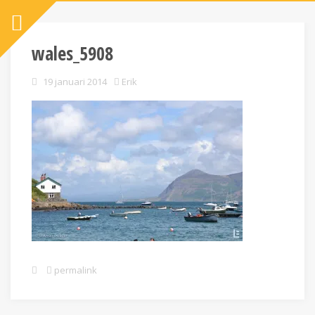
wales_5908
19 januari 2014
Erik
permalink