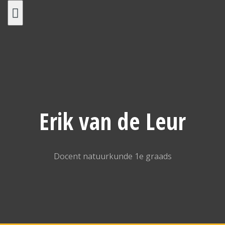
Spring
naar
inhoud
Erik van de Leur
Docent natuurkunde 1e graads